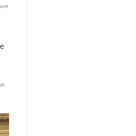
 sont
de
ept